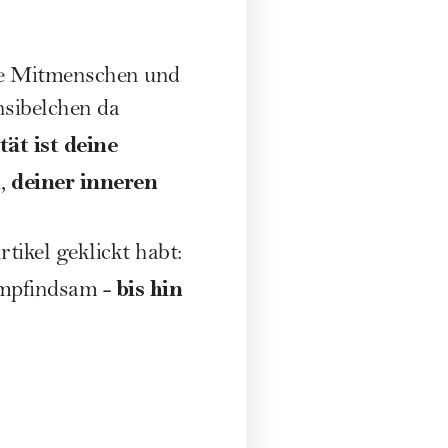
ine Mitmenschen und
nsibelchen da
tät ist deine
deiner inneren
n,
tikel geklickt habt:
bis hin
empfindsam -