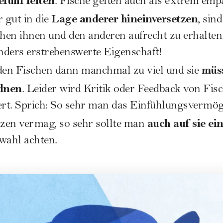
fühl leiten
. Fische gelten auch als extrem em
Lage anderer hineinversetzen
r gut in die
, sin
en ihnen und den anderen aufrecht zu erhalten.
onders erstrebenswerte Eigenschaft!
müss
 den Fischen dann manchmal zu viel und sie
dnen
. Leider wird Kritik oder Feedback von Fis
tiert. Sprich: So sehr man das Einfühlungsvermö
auch auf sie ei
zen vermag, so sehr sollte man
wahl achten.