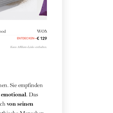
ood
WOMANtrendbag
€ 129,00
ENTDECKEN
→
ENTDECKEN
→
Kann Affiliate-Links enthalten.
hen. Sie empfinden
 emotional
. Das
von seinen
ich