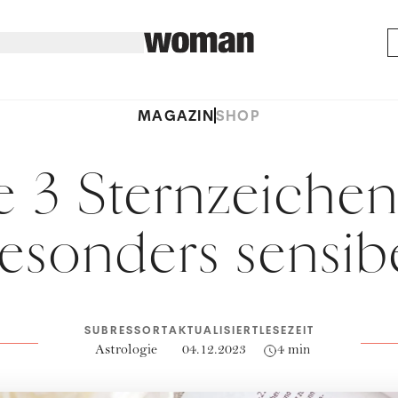
MAGAZIN
SHOP
e 3 Sternzeichen
esonders sensib
SUBRESSORT
AKTUALISIERT
LESEZEIT
Astrologie
04.12.2023
4 min