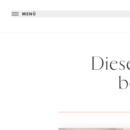
MENÜ
Dies
b