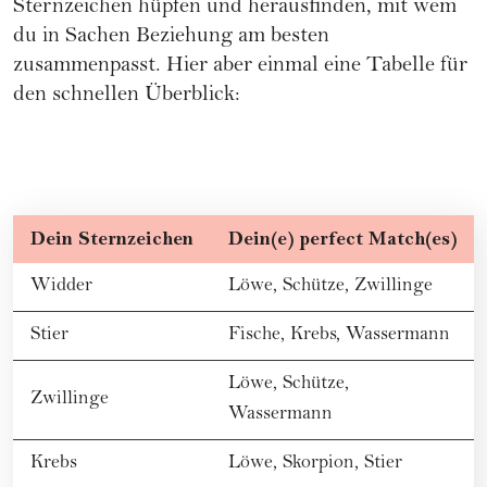
Sternzeichen hüpfen und herausfinden, mit wem
du in Sachen Beziehung am besten
zusammenpasst. Hier aber einmal eine Tabelle für
den schnellen Überblick:
Dein
Sternzeichen
Dein(e) perfect Match(es)
Widder
Löwe
,
Schütze
,
Zwillinge
Stier
Fische
,
Krebs
,
Wassermann
Löwe
,
Schütze
,
Zwillinge
Wassermann
Krebs
Löwe
,
Skorpion
,
Stier