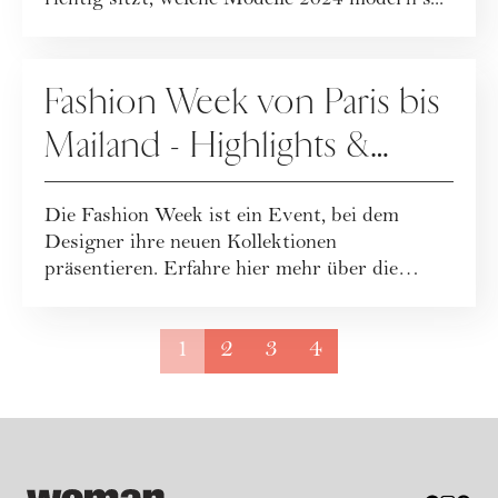
richtig sitzt, welche Modelle 2024 modern s...
FASHION
Fashion Week von Paris bis
Mailand - Highlights &
Termine der bekanntesten
Die Fashion Week ist ein Event, bei dem
Labels
Designer ihre neuen Kollektionen
präsentieren. Erfahre hier mehr über die
Geschichte und w...
1
2
3
4