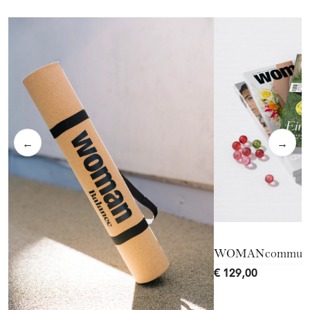
←
→
WOMANcommuni
€ 129,00