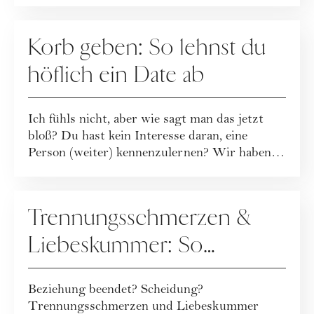
DATING
Korb geben: So lehnst du
höflich ein Date ab
Ich fühls nicht, aber wie sagt man das jetzt
bloß? Du hast kein Interesse daran, eine
Person (weiter) kennenzulernen? Wir haben
fü...
BEZIEHUNG
Trennungsschmerzen &
Liebeskummer: So
verarbeitest du deine
Beziehung beendet? Scheidung?
Trennung oder Scheidung
Trennungsschmerzen und Liebeskummer