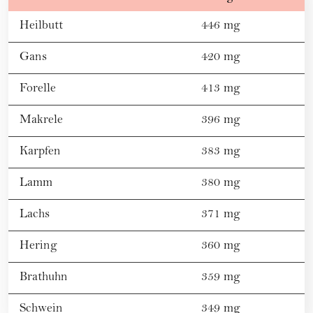
Heilbutt
446 mg
Gans
420 mg
Forelle
413 mg
Makrele
396 mg
Karpfen
383 mg
Lamm
380 mg
Lachs
371 mg
Hering
360 mg
Brathuhn
359 mg
Schwein
349 mg