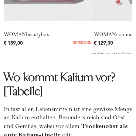
WOMANbeautybox
WOMANcommuni
€ 159,00
€ 129,00
ENTDECKEN
→
Kann Affiliate-Links enthalten.
Wo kommt Kalium vor?
[Tabelle]
In fast allen
Lebensmitteln
ist eine gewisse Menge
an Kalium enthalten. Besonders reich sind Obst
Trockenobst als
und Gemüse, wobei vor allem
gute Kalium-Quelle
gilt.