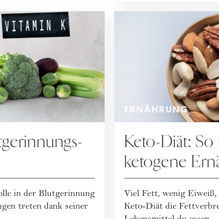
ERNÄHRUNG
tgerinnungs-
Keto-Diät: So 
ketogene Ern
olle in der Blutgerinnung
Viel Fett, wenig Eiweiß,
gen treten dank seiner
Keto-Diät die Fettverbr