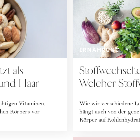
ERNÄHRUNG
zt als
Stoffwechselte
 und Haar
Welcher Stoff
ich? – Erfah
ichtigen Vitaminen,
Wie wir verschiedene Le
Redaktion
chen Körpers vor
hängt auch von der gene
.
Körper auf Kohlenhydrat.