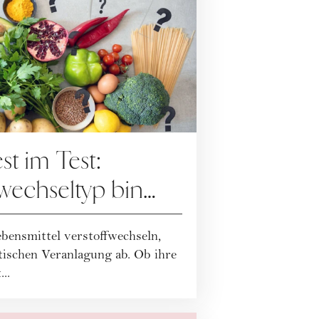
st im Test:
wechseltyp bin
rungen der woman-
bensmittel verstoffwechseln,
tischen Veranlagung ab. Ob ihre
..