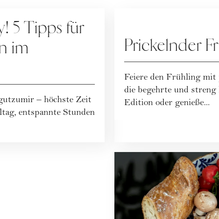
WERBUNG
 5 Tipps für
Prickelnder F
n im
Feiere den Frühling mit
die begehrte und streng
#gutzumir – höchste Zeit
Edition oder genieße...
lltag, entspannte Stunden