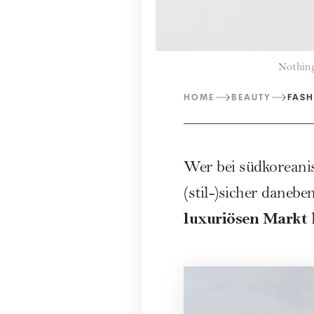
Nothing
HOME
BEAUTY
FASH
Wer bei südkoreani
(stil-)sicher daneb
luxuriösen Markt