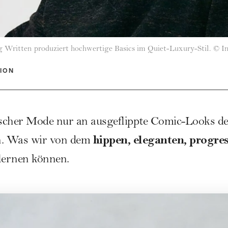
 Written produziert hochwertige Basics im Quiet-Luxury-Stil.
©
I
ION
scher Mode nur an ausgeflippte Comic-Looks den
hippen, eleganten, progres
en. Was wir von dem
lernen können.