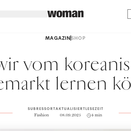
MAGAZIN
SHOP
wir vom koreani
markt lernen k
SUBRESSORT
AKTUALISIERT
LESEZEIT
Fashion
08.09.2025
4 min