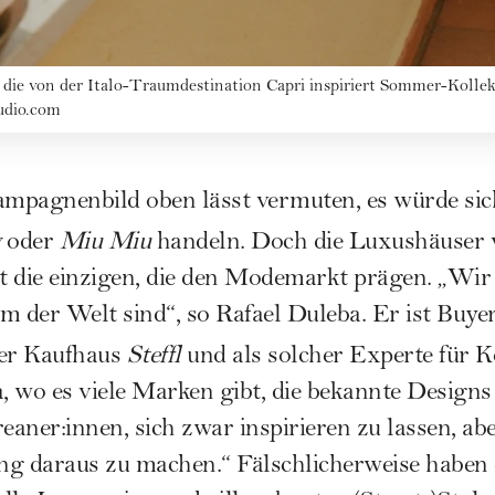
die von der Italo-Traumdestination Capri inspiriert Sommer-Kollek
udio.com
Kampagnenbild oben lässt vermuten, es würde si
w
oder
Miu Miu
handeln. Doch die Luxushäuser 
t die einzigen, die den Modemarkt prägen. „Wir
m der Welt sind“, so Rafael Duleba. Er ist Buy
er Kaufhaus
Steffl
und als solcher Experte für 
 wo es viele Marken gibt, die bekannte Designs 
eaner:innen, sich zwar inspirieren zu lassen, aber
ng daraus zu machen.“ Fälschlicherweise haben