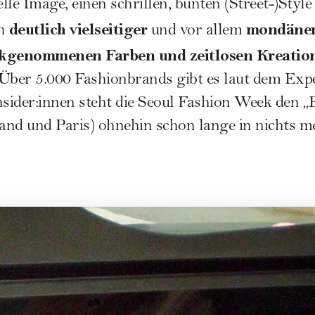
le Image, einen schrillen, bunten (Street-)Style 
deutlich vielseitiger
mondäne
ch
und vor allem
ckgenommenen Farben und zeitlosen Kreatio
. Über 5.000 Fashionbrands gibt es laut dem Exp
nsider:innen steht die Seoul Fashion Week den „
and und Paris) ohnehin schon lange in nichts m