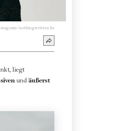
nstagram/nothingwritten.kr
kt, liegt
siven
äußerst
und