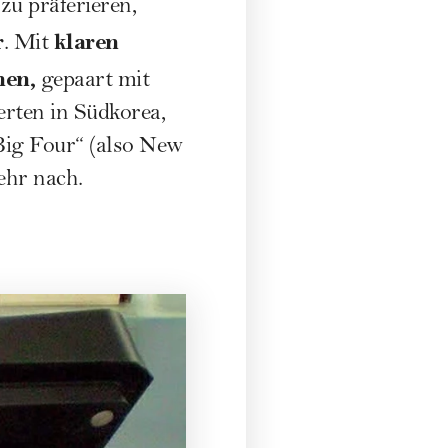
zu präferieren,
r
klaren
. Mit
nen,
gepaart mit
erten in Südkorea,
Big Four“ (also New
ehr nach.