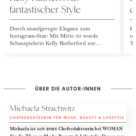
fantastischer Style
d
Durch unaufgeregte Eleganz zum
Hi
Instagram-Star: Mit Mitte 50 wurde
un
Schauspielerin Kelly Rutherford zur
Tu
Erfolgsinfluencerin.
er
ÜBER DIE AUTOR:INNEN
Michaela Strachwitz
CHEFREDAKTEURIN FÜR MODE, BEAUTY & LIFESTYLE
Michaela
ist seit 2024 Chefredakteurin bei WOMAN