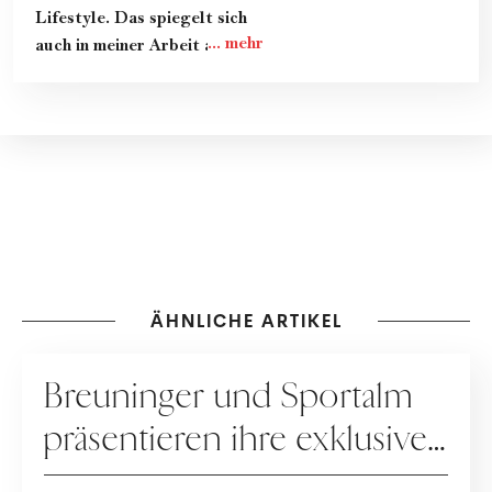
Lifestyle. Das spiegelt sich
auch in meiner Arbeit als
freie Redakteurin für
woman.at wider. Egal ob es
um Mode-Klassiker geht, die
neuesten Skincare-Trends
oder Portraits von
Designer:innen, It-Girls und
anderen Stars: In meinen
Artikeln steckt immer viel
Recherche und noch mehr
Herzblut. Ich wünsche dir
ÄHNLICHE ARTIKEL
viel Freude beim Lesen!
KOOPERATION
Breuninger und Sportalm
präsentieren ihre exklusive
Dirndl-Capsule!