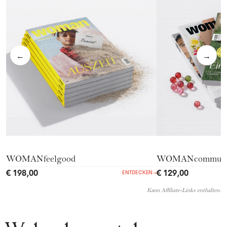
←
→
WOMANfeelgood
WOMANcommuni
€ 198,00
€ 129,00
ENTDECKEN
→
Kann Affiliate-Links enthalten.