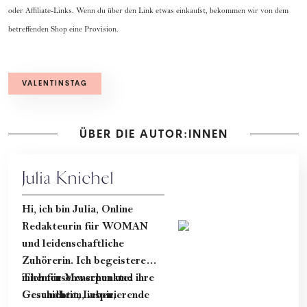
oder Affiliate-Links. Wenn du über den Link etwas einkaufst, bekommen wir von dem
betreffenden Shop eine Provision.
VALENTINSTAG
ÜBER DIE AUTOR:INNEN
Julia Knichel
Hi, ich bin Julia, Online
Redakteurin für WOMAN
und leidenschaftliche
Zuhörerin. Ich begeistere
mich für Menschen und ihre
Themenschwerpunkte:
Geschichten, inspirierende
Gesundheit, Leben,