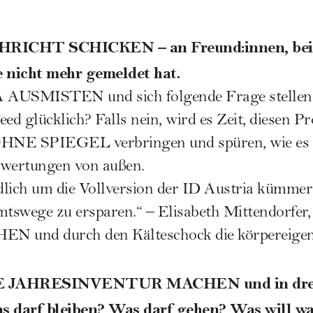
HRICHT SCHICKEN – an Freund:innen, bei 
e nicht mehr gemeldet hat.
USMISTEN und sich folgende Frage stellen: 
ed glücklich? Falls nein, wird es Zeit, diesen Pr
E SPIEGEL verbringen und spüren, wie es ist
ewertungen von außen.
ndlich um die Vollversion der ID Austria kümme
mtswege zu ersparen.“ – Elisabeth Mittendorfer,
 und durch den Kälteschock die körpereige
 JAHRESINVENTUR MACHEN und in drei 
as darf bleiben? Was darf gehen? Was will w