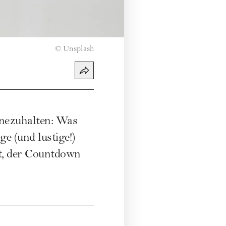
©
Unsplash
nnezuhalten: Was
 (und lustige!)
t, der Countdown