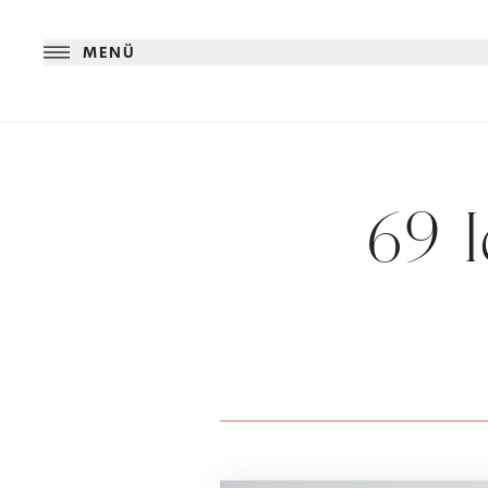
MENÜ
69 I