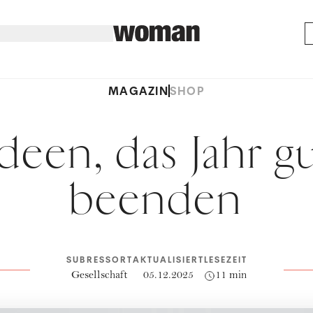
MAGAZIN
SHOP
deen, das Jahr g
beenden
SUBRESSORT
AKTUALISIERT
LESEZEIT
Gesellschaft
05.12.2025
11 min