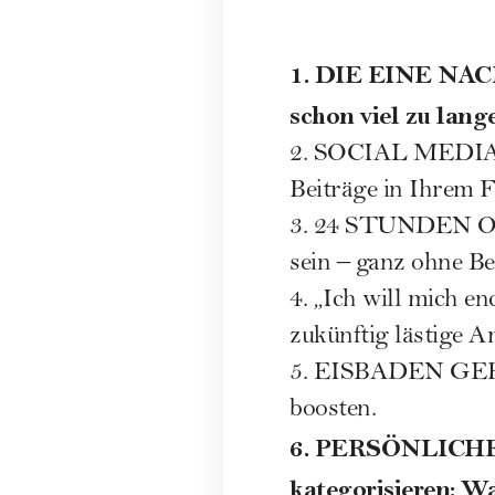
1. DIE EINE NAC
schon viel zu lang
2. SOCIAL MEDIA A
Beiträge in Ihrem Fe
3. 24 STUNDEN OHN
sein – ganz ohne B
4. „Ich will mich e
zukünftig lästige A
5. EISBADEN GEHEN
boosten.
6. PERSÖNLICHE
kategorisieren: W