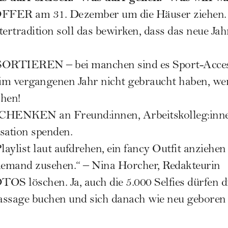
ER am 31. Dezember um die Häuser ziehen. 
ertradition soll das bewirken, dass das neue Jahr
TIEREN – bei manchen sind es Sport-Accesso
 im vergangenen Jahr nicht gebraucht haben, wer
chen!
NKEN an Freund:innen, Arbeitskolleg:innen
sation spenden.
laylist laut aufdrehen, ein fancy Outfit anziehe
niemand zusehen.“ – Nina Horcher, Redakteurin
 löschen. Ja, auch die 5.000 Selfies dürfen d
assage buchen und sich danach wie neu geboren 