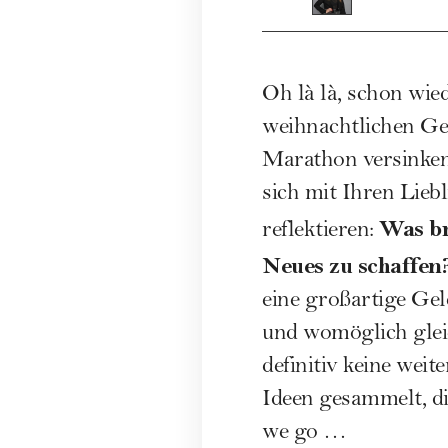
Oh là là, schon wied
weihnachtlichen Ge
Marathon versinken,
sich mit Ihren Lie
Was br
reflektieren:
Neues zu schaffen
eine großartige Gel
und womöglich gleic
definitiv keine wei
Ideen gesammelt, di
we go …