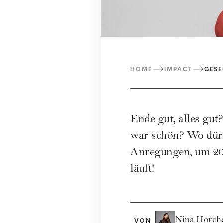
HOME
IMPACT
GESE
Ende gut, alles gut
war schön? Wo dürf
Anregungen, um 202
läuft!
Nina Horch
VON