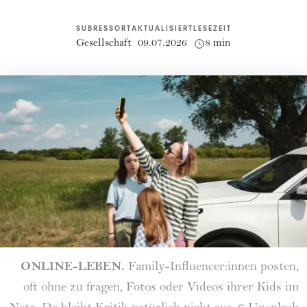
SUBRESSORT
AKTUALISIERT
LESEZEIT
Gesellschaft
09.07.2026
8 min
ONLINE-LEBEN.
Family-Influencer:innen posten,
oft ohne zu fragen, Fotos oder Videos ihrer Kids im