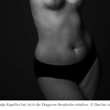
dja Kapeller hat 2018 die Diagnose Bruskrebs erhalten.
©
Das bin 