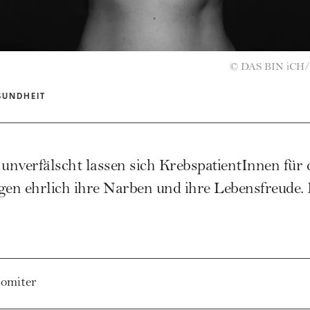
©
DAS BIN iCH/
SUNDHEIT
nverfälscht lassen sich KrebspatientInnen für 
eigen ehrlich ihre Narben und ihre Lebensfreude
Domiter