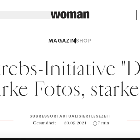
MAGAZIN
SHOP
rebs-Initiative "
tarke Fotos, stark
SUBRESSORT
AKTUALISIERT
LESEZEIT
Gesundheit
30.09.2021
7 min