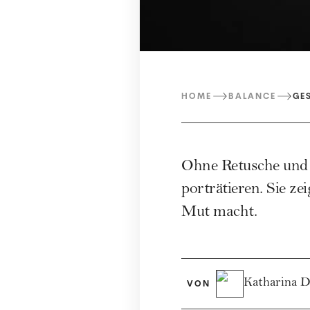
HOME
BALANCE
GE
Ohne Retusche und u
porträtieren. Sie z
Mut macht.
Katharina 
VON