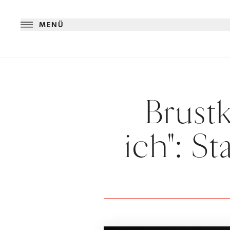
MENÜ
Brustk
ich": S