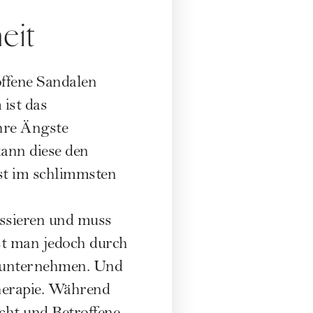
eit
ffene Sandalen
ist das
ihre Ängste
kann diese den
sst im schlimmsten
assieren und muss
st man jedoch durch
zu unternehmen. Und
therapie. Während