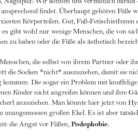
 Nagelpilz: Wir können uns vermutlich darauf e
 ansprechend findet. Überhaupt gehören Füße wa
xiesten Körperteilen. Gut, Fuß-FetischistInnen 
es gibt wohl nur wenige Menschen, die von sic
en zu haben oder die Füße als ästhetisch bezeic
e Menschen, die selbst von ihrem Partner oder ih
ett die Socken *nicht* auszuziehen, damit sie ni
 kommen. Die sogar ein Problem mit knuffelig
genen Kinder nicht angreifen können und ihre Gä
cherl anzuziehen. Man könnte hier jetzt von Hys
 unangemessen großen Ekel. Es ist aber tatsäch
Podophobie.
it: die Angst vor Füßen,