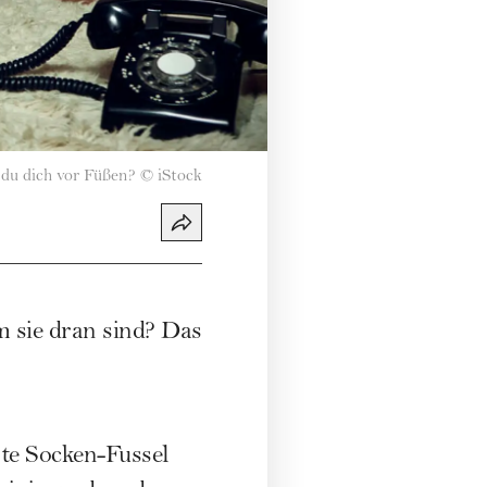
 du dich vor Füßen?
©
iStock
m sie dran sind? Das
te Socken-Fussel