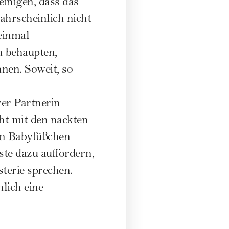
inigen, dass das
hrscheinlich nicht
einmal
h behaupten,
hnen. Soweit, so
rer Partnerin
cht mit den nackten
en Babyfüßchen
ste dazu auffordern,
terie sprechen.
lich eine