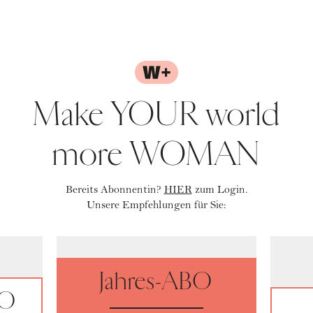
Make YOUR world
more WOMAN
Bereits Abonnentin?
HIER
zum Login.
Unsere Empfehlungen für Sie:
Jahres-ABO
BO