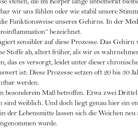
 stehen, die im Körper lange unbemerkt bleiben
stbar wir uns fühlen oder wie stabil unsere Stim
in die Funktionsweise unseres Gehirns. In der Med
oinflammation“ bezeichnet.
iert sensibler auf diese Prozesse. Das Gehirn w
e Stoffe ab, altert früher, als wir es wahrnehme
n, das es versorgt, leidet unter dieser chronisc
wert ist: Diese Prozesse setzen oft 20 bis 30 Jah
htbar werden.
n besonderem Maß betroffen. Etwa zwei Drittel
 sind weiblich. Und doch liegt genau hier ein e
 in der Lebensmitte lassen sich die Weichen neu 
e angenommen wurde.