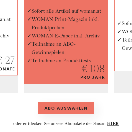
Sofort alle Artikel auf woman.at
an.at
WOMAN Print-Magazin inkl.
Sofo
Produktproben
WOM
chiv
WOMAN E-Paper inkl. Archiv
Tei
Teilnahme an ABO-
Gewi
Gewinnspielen
€ 27
Teilnahme an Produkttests
€ 108
ONATE
PRO JAHR
ABO AUSWÄHLEN
HIER
oder entdecken Sie unsere
Abopakete
der Saison