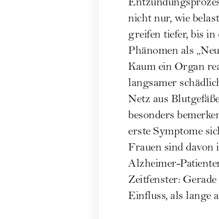
Entzündungsprozesse
nicht nur, wie bela
greifen tiefer, bis 
Phänomen als „Neur
Kaum ein Organ reag
langsamer schädlich
Netz aus Blutgefäße
besonders bemerkens
erste Symptome sic
Frauen sind davon i
Alzheimer-Patienten
Zeitfenster: Gerade
Einfluss, als lang