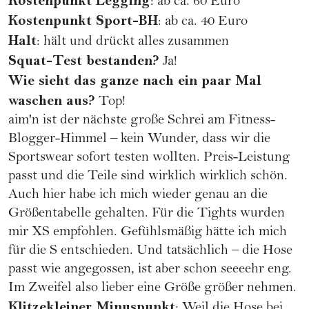
Kostenpunkt Legging
: ab ca. 60 Euro
Kostenpunkt Sport-BH
: ab ca. 40 Euro
Halt
: hält und drückt alles zusammen
Squat-Test bestanden?
Ja!
Wie sieht das ganze nach ein paar Mal
waschen aus?
Top!
aim'n
ist der nächste große Schrei am Fitness-
Blogger-Himmel – kein Wunder, dass wir die
Sportswear sofort testen wollten. Preis-Leistung
passt und die Teile sind wirklich wirklich schön.
Auch hier habe ich mich wieder genau an die
Größentabelle gehalten. Für die Tights wurden
mir XS empfohlen. Gefühlsmäßig hätte ich mich
für die S entschieden. Und tatsächlich – die Hose
passt wie angegossen, ist aber schon seeeehr eng.
Im Zweifel also lieber eine Größe größer nehmen.
Klitzekleiner Minuspunkt
: Weil die Hose bei