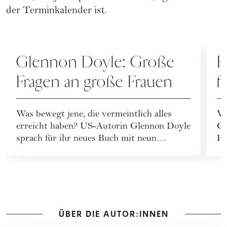
der Terminkalender ist.
GESELLSCHAFT
G
Glennon Doyle: Große
H
Fragen an große Frauen
f
Was bewegt jene, die vermeintlich alles
Ve
erreicht haben? US-Autorin Glennon Doyle
Ge
sprach für ihr neues Buch mit neun
Ha
Persönlichkeit...
Me
ÜBER DIE AUTOR:INNEN