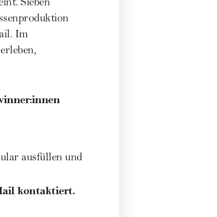
int. Sieben
assenproduktion
ail. Im
erleben,
winner:innen
lar ausfüllen und
il kontaktiert.