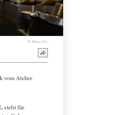
©
Maro 87c
k vom Atelier
L
steht für