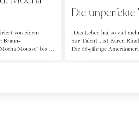
nd: Mocha
Die unperfekte
riert von einem
„Das Leben hat so viel mehr
: Braun-
nur Talent“, ist Karen Rina
„Mocha Mousse“ bis zu
Die 63-jährige Amerikanerin
rn ma...
surfe...