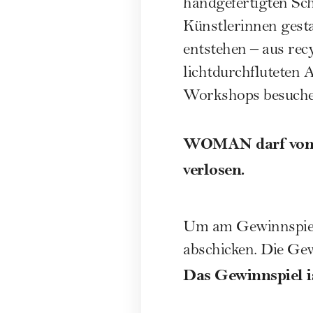
handgefertigten Sch
Künstlerinnen gesta
entstehen – aus rec
lichtdurchfluteten 
Workshops besuchen
WOMAN darf von j
verlosen.
Um am Gewinnspiel 
abschicken. Die Gew
Das Gewinnspiel i