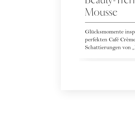
Beauty-Tre
Mousse
Glücksmomente inspi
perfekten Café Crème
Schattierungen von 
edlen Metallics zaube