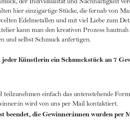
muck, der Individualität und Nachhaltigkeit vere
lten hier einzigartige Stücke, die fernab von M
ycelten Edelmetallen und mit viel Liebe zum Det
Atelier kann man den kreativen Prozess hautnah 
 und selbst Schmuck anfertigen.
eder Künstlerin ein Schmuckstück an 7 Ge
teilzunehmen einfach das untenstehende Formu
inner:in wird von uns per Mail kontaktiert.
st beendet, die Gewinner:innen wurden per Ma