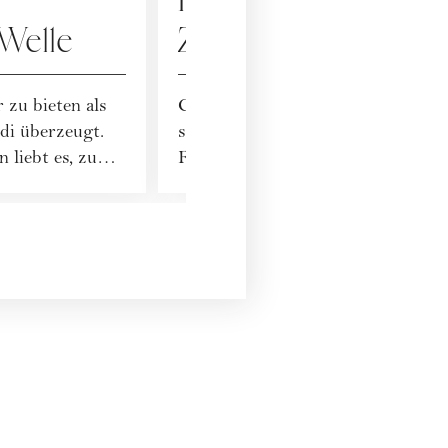
Investieren in die
 Welle
Zukunft: Crowdfun
 zu bieten als
Crowdfunding ist am Finanzmarkt
ldi überzeugt.
seit einigen Jahren ein Trendthem
 liebt es, zu
Risikoreiche Möglichkeit oder Ch
Diversifizier...