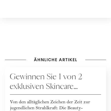
ÄHNLICHE ARTIKEL
GEWINNSPIELE
Gewinnen Sie 1 von 2
exklusiven Skincare
Packages der
Von den alltäglichen Zeichen der Zeit zur
BEAUTYMANUFACTUR!
jugendlichen Strahlkraft: Die Beauty-