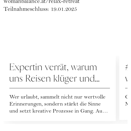
womanbalance.at/relax-retreat
Teilnahmeschluss: 19.01.2025
REISEN
P
Expertin verrät, warum
#
uns Reisen klüger und
w
kreativer machen
Wer urlaubt, sammelt nicht nur wertvolle
Ge
Erinnerungen, sondern stärkt die Sinne
Ma
und setzt kreative Prozesse in Gang. Auch
unser De...