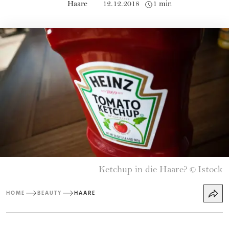
Haare
12.12.2018
1 min
Ketchup in die Haare?
Istock
©
HOME
BEAUTY
HAARE