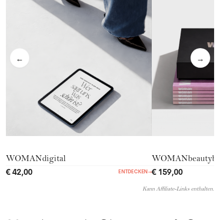
←
→
WOMANdigital
WOMANbeautyb
€ 42,00
€ 159,00
ENTDECKEN
→
Kann Affiliate-Links enthalten.