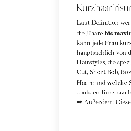
Kurzhaarfrisu
Laut Definition wer
bis max
die Haare
kann jede Frau kurz
hauptsächlich von d
Hairstyles, die spez
Cut
, Short Bob, Bow
welche 
Haare und
coolsten Kurzhaarfr
➠ Außerdem:
Diese