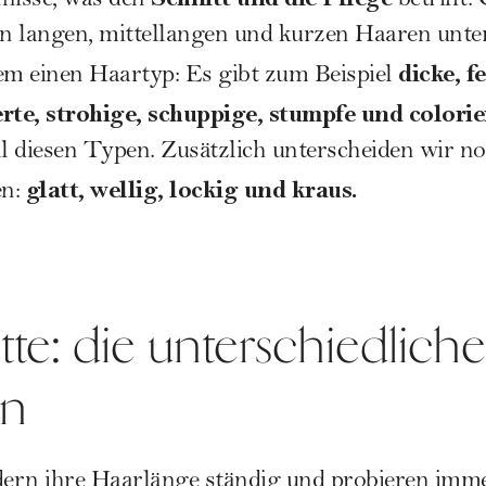
fnisse, was den
betrifft.
n langen, mittellangen und kurzen Haaren unter
dicke, fe
m einen Haartyp: Es gibt zum Beispiel
erte, strohige, schuppige, stumpfe und colorie
l diesen Typen. Zusätzlich unterscheiden wir n
glatt, wellig, lockig und kraus.
en:
tte: die unterschiedlich
en
ern ihre Haarlänge ständig und probieren imme