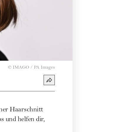
©
IMAGO / PA Images
her Haarschnitt
s und helfen dir,