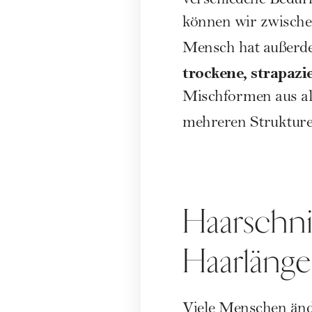
verschiedene Bedür
können wir zwische
Mensch hat außerde
trockene, strapazi
Mischformen aus al
mehreren Struktur
Haarschni
Haarläng
Viele Menschen änd