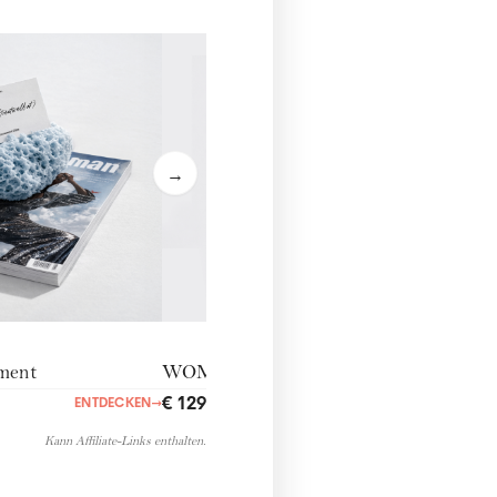
WOM
€ 198
→
ment
WOMANmoon
€ 129,00
ENTDECKEN
→
ENTDECKEN
→
Kann Affiliate-Links enthalten.