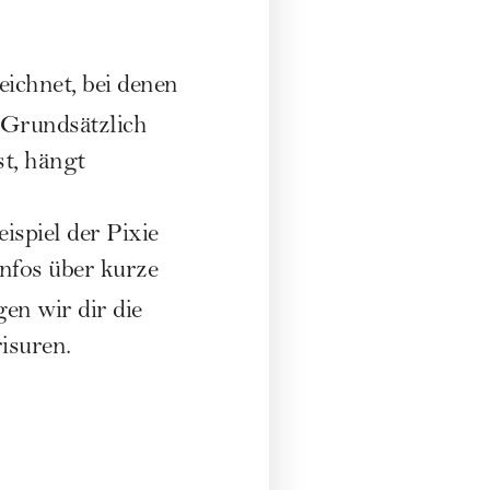
ichnet, bei denen
 Grundsätzlich
t, hängt
eispiel der
Pixie
Infos über kurze
n wir dir die
risuren
.