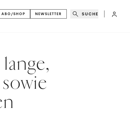
SUCHE
ABO/SHOP
NEWSLETTER
 lange,
 sowie
en