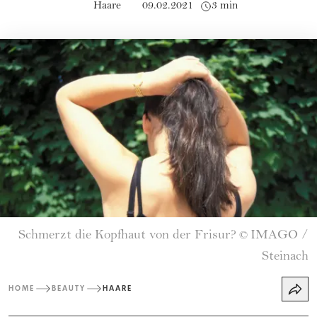
Haare
09.02.2021
3 min
Schmerzt die Kopfhaut von der Frisur?
IMAGO /
©
Steinach
HOME
BEAUTY
HAARE