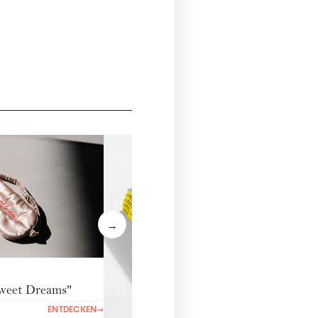
State
€ 34,
→
Sweet Dreams"
ENTDECKEN
→