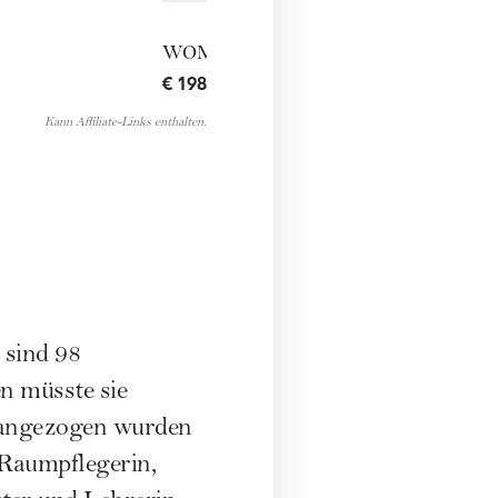
WOMANfeelgood
€ 198,00
ENTDECKEN
→
Kann Affiliate-Links enthalten.
 sind 98
n müsste sie
rangezogen wurden
 Raumpflegerin,