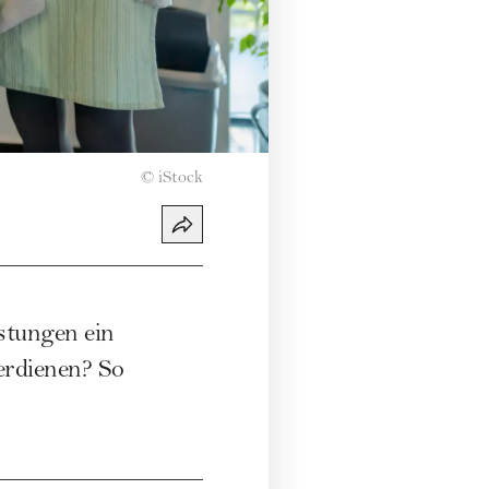
©
iStock
stungen ein
erdienen? So