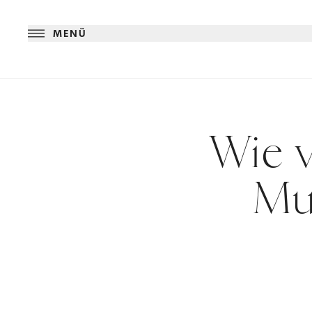
MENÜ
Wie v
Mut