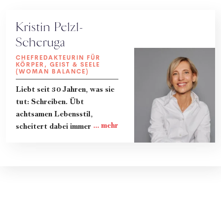
Kristin Pelzl-
Scheruga
CHEFREDAKTEURIN FÜR
KÖRPER, GEIST & SEELE
(WOMAN BALANCE)
Liebt seit 30 Jahren, was sie
tut: Schreiben. Übt
achtsamen Lebensstil,
scheitert dabei immer wieder
und lernt gerade dadurch
viel. Teilt ihre Erkenntnisse
und das Know-How von
Expert:innen in Kolumnen, im
Magazin und im Podcast
"Zeit zum Reden." Lebt mit
ihrer Familie in Wien.