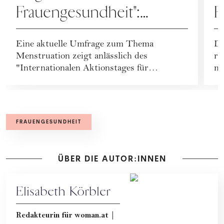
Frauengesundheit":
F
alarmierende Ergebnisse
F
Eine aktuelle Umfrage zum Thema
Di
des Menstruationsreports
P
Menstruation zeigt anlässlich des
re
M
"Internationalen Aktionstages für
mo
Frauengesundheit" am...
Ho
FRAUENGESUNDHEIT
ÜBER DIE AUTOR:INNEN
Elisabeth Körbler
Redakteurin für woman.at |