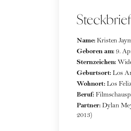
Steckbrief
Name:
Kristen Jay
Geboren am:
9. Ap
Sternzeichen:
Wid
Geburtsort:
Los An
Wohnort:
Los Feli
Beruf:
Filmschauspi
Partner:
Dylan Meye
2013)