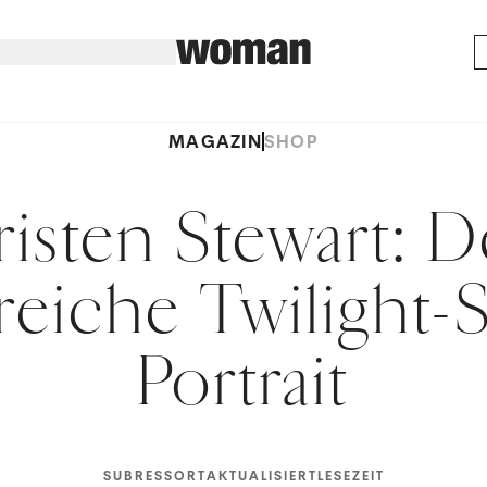
MAGAZIN
SHOP
risten Stewart: D
reiche Twilight-
Portrait
SUBRESSORT
AKTUALISIERT
LESEZEIT