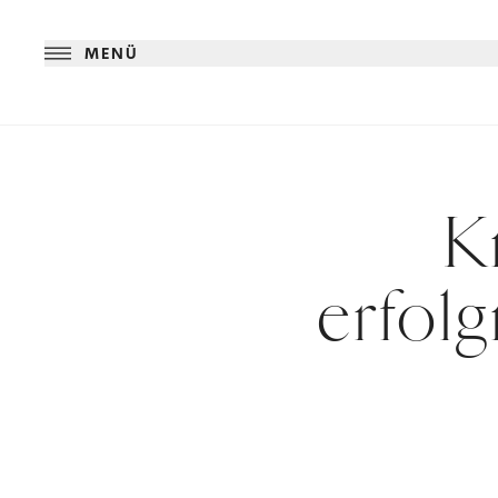
MENÜ
K
erfolg