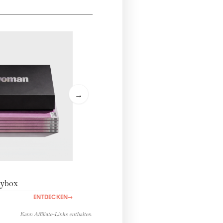
→
ybox
ENTDECKEN
→
Kann Affiliate-Links enthalten.