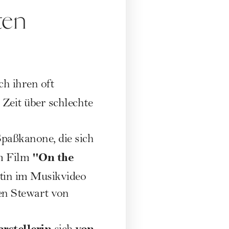
ten
ch ihren oft
e Zeit über schlechte
Spaßkanone, die sich
"On the
em Film
tin im Musikvideo
en Stewart von
rstellerin
von