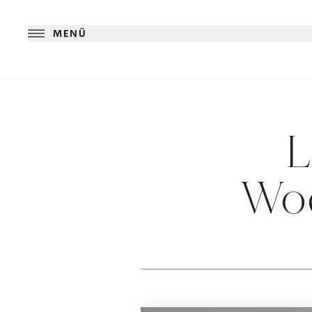
MENÜ
L
Woc