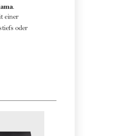
 Mama
.
t einer
tiefs oder