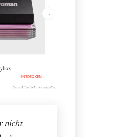
→
ybox
ENTDECKEN
→
Kann Affiliate-Links enthalten.
r nicht