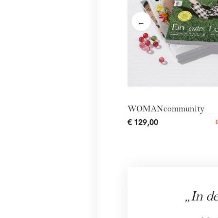
←
WOMANcommunity
€ 129,00
In d