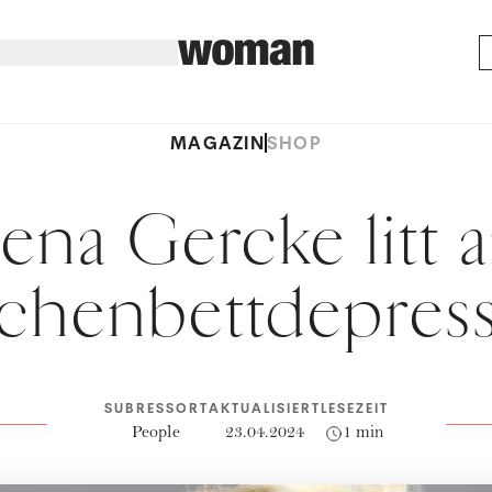
MAGAZIN
SHOP
ena Gercke litt 
henbettdepres
SUBRESSORT
AKTUALISIERT
LESEZEIT
People
23.04.2024
1 min