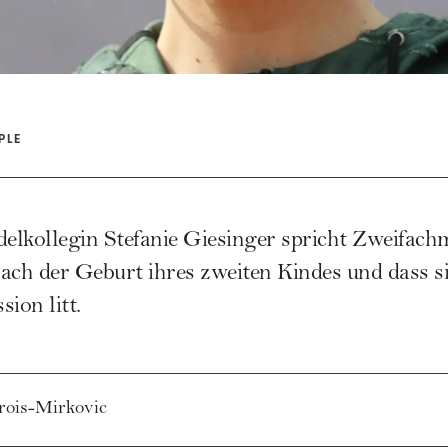
PLE
delkollegin
Stefanie Giesinger
spricht Zweifac
nach der Geburt ihres zweiten Kindes und dass si
ion litt.
rois-Mirkovic