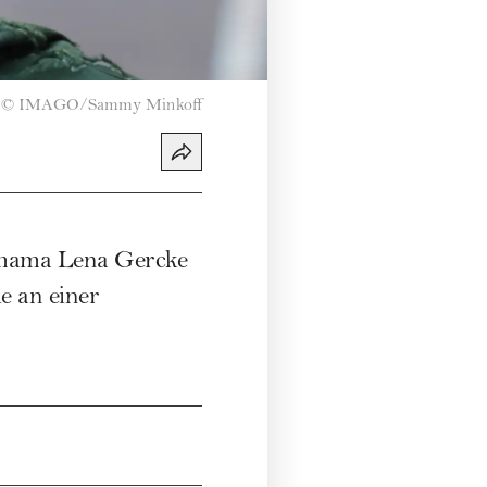
©
IMAGO/Sammy Minkoff
hmama
Lena Gercke
e an einer