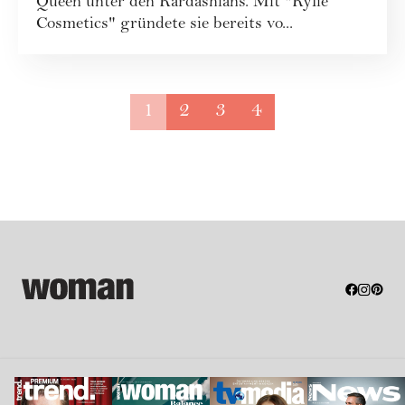
Queen unter den Kardashians. Mit "Kylie
Cosmetics" gründete sie bereits vo...
1
2
3
4