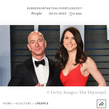
SUBRESSORT
AKTUALISIERT
LESEZEIT
People
02.05.2023
4 min
Getty Images/Dia Dipasupil
©
HOME
CULTURE
PEOPLE