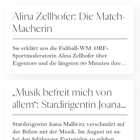
PEOPLE
Alina Zellhofer: Die Match-
Macherin
Sie erklärt uns die Fußball-WM. ORF-
Sportmoderatorin Alina Zellhofer über
Eigentore und die längsten 90 Minuten ihres
Lebens.
PEOPLE
„Musik befreit mich von
allem“: Stardirigentin Joana
Mallwitz im Interview
Stardirigentin Joana Mallwitz verschmilzt auf
der Bühne mit der Musik. Im August ist sie
bei den Salzburger Festspielen zu erleben...