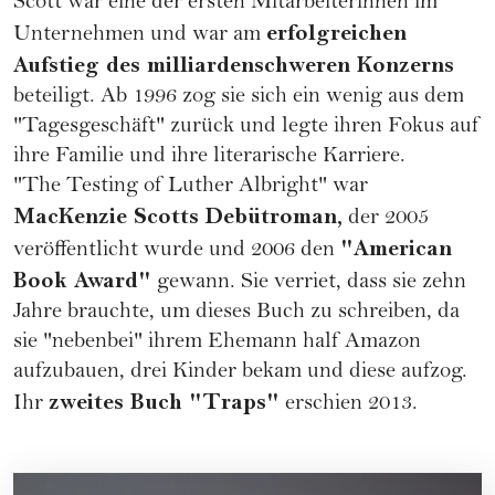
Scott war eine der ersten Mitarbeiterinnen im
erfolgreichen
Unternehmen und war am
Aufstieg des milliardenschweren Konzerns
beteiligt. Ab 1996 zog sie sich ein wenig aus dem
"Tagesgeschäft" zurück und legte ihren Fokus auf
ihre
Familie
und ihre literarische
Karriere
.
"
The Testing of Luther Albright
" war
MacKenzie Scotts Debütroman,
der 2005
"American
veröffentlicht wurde und 2006 den
Book Award"
gewann. Sie verriet, dass sie zehn
Jahre brauchte, um dieses Buch zu schreiben, da
sie "nebenbei" ihrem Ehemann half Amazon
aufzubauen, drei Kinder bekam und diese aufzog.
zweites Buch "
Traps
"
Ihr
erschien 2013.