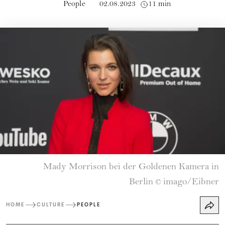
People
02.08.2023
11 min
Mady Morrison bei der Goldenen Kamera in
Berlin
imago/Eibner
©
HOME
CULTURE
PEOPLE