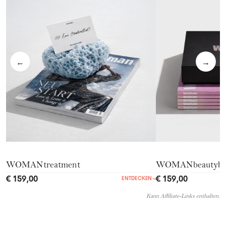
←
→
WOMANtreatment
WOMANbeautyb
€ 159,00
€ 159,00
ENTDECKEN
→
Kann Affiliate-Links enthalten.