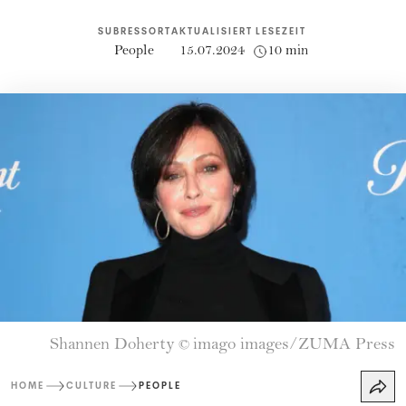
SUBRESSORT
AKTUALISIERT
LESEZEIT
People
15.07.2024
10 min
Shannen Doherty
imago images/ZUMA Press
©
HOME
CULTURE
PEOPLE