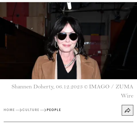
Shannen Doherty, 06.12.2023
IMAGO / ZUMA
©
Wire
HOME
CULTURE
PEOPLE