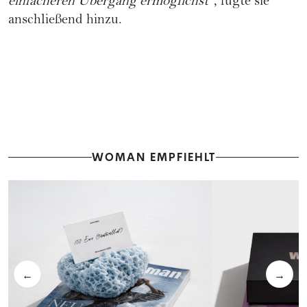
einfacheren Übergang ermöglichst
", fügte sie
anschließend hinzu.
WOMAN EMPFIEHLT
←
→