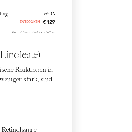
bag
WOMANmoon
€ 129,00
ENTDECKEN
→
ENTDECKEN
→
Kann Affiliate-Links enthalten.
 Linoleate)
ische Reaktionen in
weniger stark, sind
 Retinolsäure