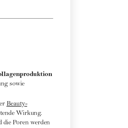
ollagenproduktion
ung sowie
ter
Beauty-
ättende Wirkung.
nd die Poren werden