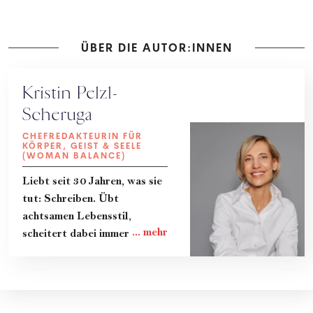
ÜBER DIE AUTOR:INNEN
Kristin Pelzl-
Scheruga
CHEFREDAKTEURIN FÜR
KÖRPER, GEIST & SEELE
(WOMAN BALANCE)
Liebt seit 30 Jahren, was sie
tut: Schreiben. Übt
achtsamen Lebensstil,
scheitert dabei immer wieder
und lernt gerade dadurch
viel. Teilt ihre Erkenntnisse
und das Know-How von
Expert:innen in Kolumnen, im