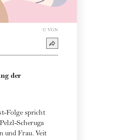
©
VGN
ung der
st-Folge spricht
 Pelzl-Scheruga
n und Frau. Veit