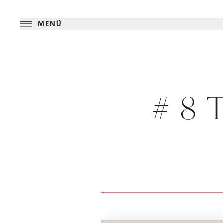
MENÜ
# 8 