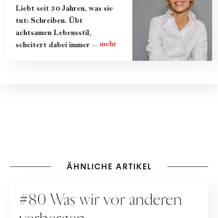
Liebt seit 30 Jahren, was sie
tut: Schreiben. Übt
achtsamen Lebensstil,
scheitert dabei immer wieder
und lernt gerade dadurch
viel. Teilt ihre Erkenntnisse
und das Know-How von
Expert:innen in Kolumnen, im
Magazin und im Podcast
"Zeit zum Reden." Lebt mit
ihrer Familie in Wien.
ÄHNLICHE ARTIKEL
PODCAST
#80 Was wir vor anderen