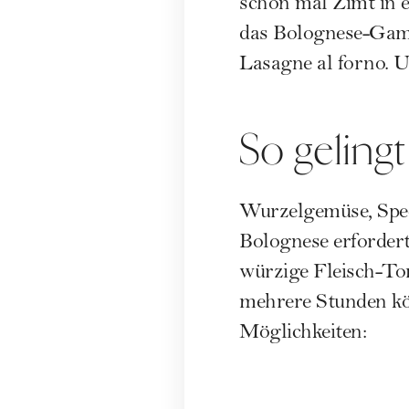
schon mal Zimt in 
das Bolognese-Game
Lasagne al forno. Un
So gelingt
Wurzelgemüse, Speck
Bolognese erfordert 
würzige Fleisch-To
mehrere Stunden kö
Möglichkeiten: