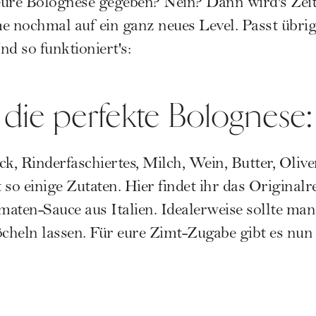
eure Bolognese gegeben? Nein? Dann wird's Zei
 nochmal auf ein ganz neues Level. Passt übri
d so funktioniert's:
 die perfekte Bolognese:
, Rinderfaschiertes, Milch, Wein, Butter, Oliven
so einige Zutaten. Hier findet ihr das
Originalre
maten-Sauce aus Italien
. Idealerweise sollte ma
cheln lassen. Für eure Zimt-Zugabe gibt es nun