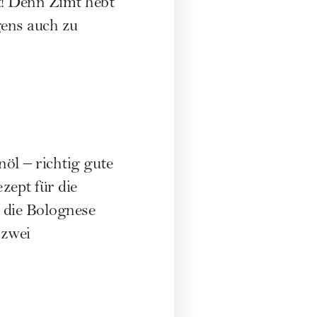
t! Denn Zimt hebt
gens auch zu
öl – richtig gute
zept für die
n die Bolognese
 zwei