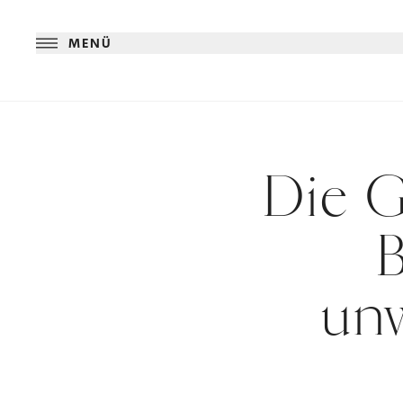
MENÜ
Die G
unw