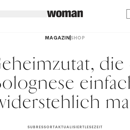
MAGAZIN
SHOP
eheimzutat, die
Bolognese einfac
iderstehlich m
SUBRESSORT
AKTUALISIERT
LESEZEIT