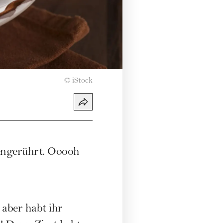
©
iStock
engerührt. Ooooh
 aber habt ihr