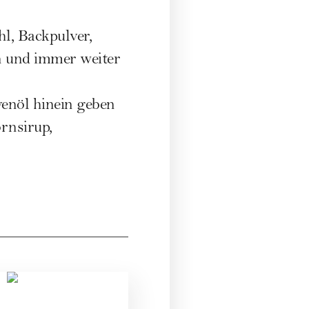
l, Backpulver,
n und immer weiter
ivenöl hinein geben
rnsirup,