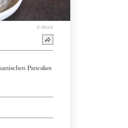
©
iStock
rikanischen Pancakes