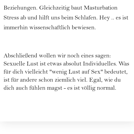
Beziehungen. Gleichzeitig baut Masturbation
Stress ab und hilft uns beim Schlafen. Hey .. es ist
immerhin wissenschaftlich bewiesen.
Abschließend wollen wir noch eines sagen:
Sexuelle Lust ist etwas absolut Individuelles. Was
für dich vielleicht "wenig Lust auf Sex" bedeutet,
ist für andere schon ziemlich viel. Egal, wie du
dich auch fühlen magst - es ist völlig normal.