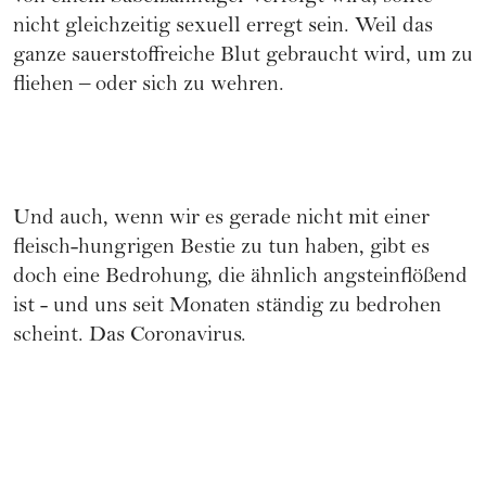
nicht gleichzeitig sexuell erregt sein. Weil das
ganze sauerstoffreiche Blut gebraucht wird, um zu
fliehen – oder sich zu wehren.
Und auch, wenn wir es gerade nicht mit einer
fleisch-hungrigen Bestie zu tun haben, gibt es
doch eine Bedrohung, die ähnlich angsteinflößend
ist - und uns seit Monaten ständig zu bedrohen
scheint. Das Coronavirus.