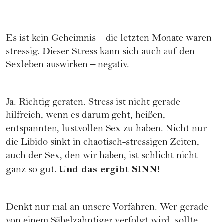
Es ist kein Geheimnis – die letzten Monate waren
stressig. Dieser Stress kann sich auch auf den
Sexleben auswirken – negativ.
Ja. Richtig geraten. Stress ist nicht gerade
hilfreich, wenn es darum geht, heißen,
entspannten, lustvollen Sex zu haben. Nicht nur
die Libido sinkt in chaotisch-stressigen Zeiten,
auch der Sex, den wir haben, ist schlicht nicht
Und das ergibt SINN!
ganz so gut.
Denkt nur mal an unsere Vorfahren. Wer gerade
von einem Säbelzahntiger verfolgt wird, sollte