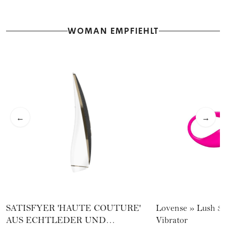
WOMAN EMPFIEHLT
←
→
SATISFYER 'HAUTE COUTURE'
Lovense » Lush 3«
AUS ECHT­LEDER UND
Vibrator