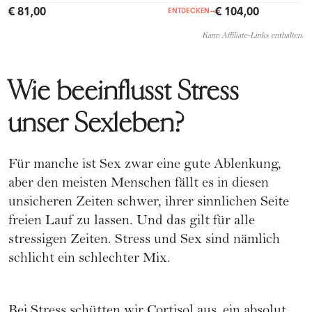
EDELMETALL
€ 81,00
€ 104,00
ENTDECKEN
→
Kann Affiliate-Links enthalten.
Wie beeinflusst Stress
unser Sexleben?
Für manche ist Sex zwar eine gute Ablenkung,
aber den meisten Menschen fällt es in diesen
unsicheren Zeiten schwer, ihrer sinnlichen Seite
freien Lauf zu lassen. Und das gilt für alle
stressigen Zeiten. Stress und Sex sind nämlich
schlicht ein schlechter Mix.
Bei Stress schütten wir Cortisol aus, ein absolut