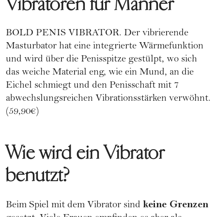
Vibratoren für Männer
BOLD PENIS VIBRATOR. Der vibrierende
Masturbator hat eine integrierte Wärmefunktion
und wird über die Penisspitze gestülpt, wo sich
das weiche Material eng, wie ein Mund, an die
Eichel schmiegt und den Penisschaft mit 7
abwechslungsreichen Vibrationsstärken verwöhnt.
(59,90€)
Wie wird ein Vibrator
benutzt?
keine Grenzen
Beim Spiel mit dem Vibrator sind