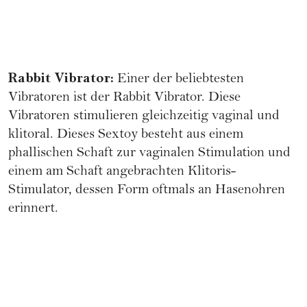
Rabbit Vibrator:
Einer der beliebtesten
Vibratoren ist der Rabbit Vibrator. Diese
Vibratoren stimulieren gleichzeitig vaginal und
klitoral. Dieses Sextoy besteht aus einem
phallischen Schaft zur vaginalen Stimulation und
einem am Schaft angebrachten Klitoris-
Stimulator, dessen Form oftmals an Hasenohren
erinnert.