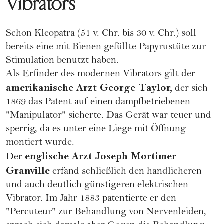
Vibrators
Schon Kleopatra (51 v. Chr. bis 30 v. Chr.) soll
bereits eine mit Bienen gefüllte Papyrustüte zur
Stimulation benutzt haben.
Als Erfinder des modernen Vibrators gilt der
amerikanische Arzt George Taylor,
der sich
1869 das Patent auf einen dampfbetriebenen
"Manipulator" sicherte. Das Gerät war teuer und
sperrig, da es unter eine Liege mit Öffnung
montiert wurde.
englische Arzt Joseph Mortimer
Der
Granville
erfand schließlich den handlicheren
und auch deutlich günstigeren elektrischen
Vibrator. Im Jahr 1883 patentierte er den
"Percuteur" zur Behandlung von Nervenleiden,