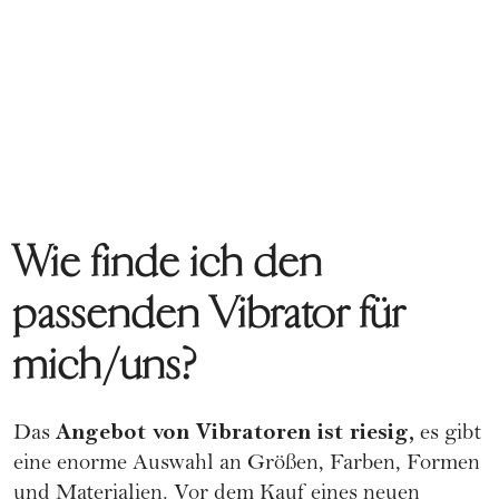
Wie finde ich den
passenden Vibrator für
mich/uns?
Angebot von Vibratoren ist riesig
,
Das
es gibt
eine enorme Auswahl an Größen, Farben, Formen
und Materialien. Vor dem Kauf eines neuen