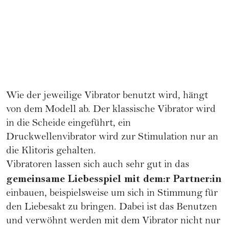
Wie der jeweilige Vibrator benutzt wird, hängt
von dem Modell ab. Der klassische Vibrator wird
in die Scheide eingeführt, ein
Druckwellenvibrator wird zur Stimulation nur an
die Klitoris gehalten.
Vibratoren lassen sich auch sehr gut in das
gemeinsame Liebesspiel mit dem:r Partner:in
einbauen, beispielsweise um sich in Stimmung für
den Liebesakt zu bringen. Dabei ist das Benutzen
und verwöhnt werden mit dem Vibrator nicht nur