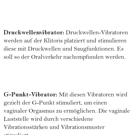
Druckwellenvibrator:
Druckwellen-Vibratoren
werden auf der Klitoris platziert und stimulieren
diese mit Druckwellen und Saugfunktionen. Es
soll so der Oralverkehr nachempfunden werden.
G-Punkt-Vibrator:
Mit diesen Vibratoren wird
gezielt der G-Punkt stimuliert, um einen
vaginaler Orgasmus zu ermöglichen. Die vaginale
Luststelle wird durch verschiedene
Vibrationsstärken und Vibrationsmuster