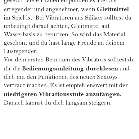
gesetzt. Viele Frauen empfinden es aber als
Gleitmittel
erregender und angenehmer, wenn
im Spiel ist. Bei Vibratoren aus Silikon solltest du
unbedingt darauf achten, Gleitmittel auf
Wasserbasis zu benutzen. So wird das Material
geschont und du hast lange Freude an deinem
Lustspender.
Vor dem ersten Benutzen des Vibrators solltest du
Bedienungsanleitung durchlesen
dir die
und
dich mit den Funktionen des neuen Sextoys
vertraut machen. Es ist empfehlenswert mit der
niedrigsten Vibrationsstufe anzufangen.
Danach kannst du dich langsam steigern.