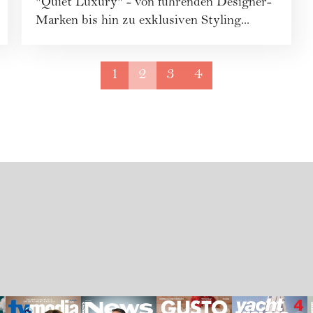
"Quiet Luxury" - von führenden Designer-
Marken bis hin zu exklusiven Styling...
1
2
3
4