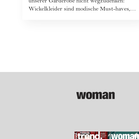
unserer Garderobe nicht wegzudenken:
Wickelkleider sind modische Must-haves,
die im Nu einen...