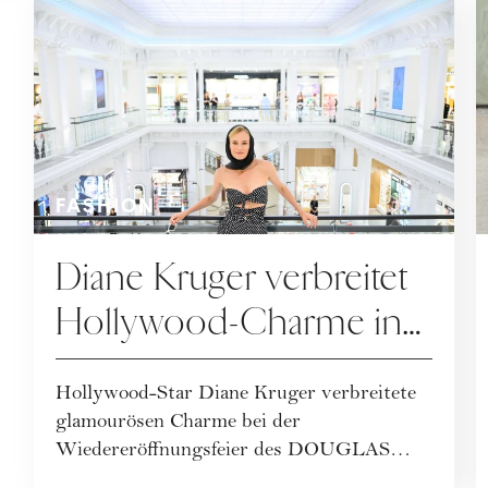
FASHION
Diane Kruger verbreitet
Hollywood-Charme in
Wien im angesagtem
Hollywood-Star Diane Kruger verbreitete
Polka-Dot-Look
glamourösen Charme bei der
Wiedereröffnungsfeier des DOUGLAS
House of Beauty in Wien. Sie ...