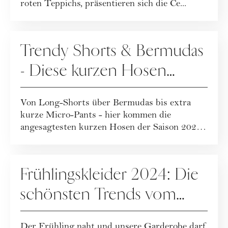
roten Teppichs, präsentieren sich die Ce...
FASHION
Trendy Shorts & Bermudas
- Diese kurzen Hosen
tragen wir F/S 2024
Von Long-Shorts über Bermudas bis extra
kurze Micro-Pants - hier kommen die
angesagtesten kurzen Hosen der Saison 2024,
inklusive ...
FASHION
Frühlingskleider 2024: Die
schönsten Trends vom
Runway zum Nachshoppen
Der Frühling naht und unsere Garderobe darf