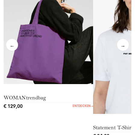
←
→
WOMANtrendbag
€ 129,00
ENTDECKEN
→
Statement T-Shirt