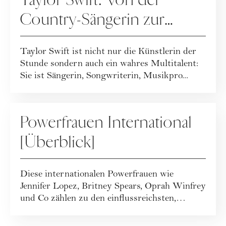
Taylor Swift: Von der
Country-Sängerin zur
erfolgreichsten Künstlerin
Taylor Swift ist nicht nur die Künstlerin der
unserer Zeit [Portrait]
Stunde sondern auch ein wahres Multitalent:
Sie ist Sängerin, Songwriterin, Musikpro...
PEOPLE
Powerfrauen International
[Überblick]
Diese internationalen Powerfrauen wie
Jennifer Lopez, Britney Spears, Oprah Winfrey
und Co zählen zu den einflussreichsten,
inspir...