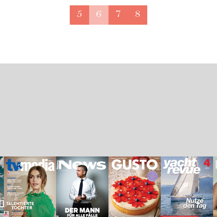
5
6
7
8