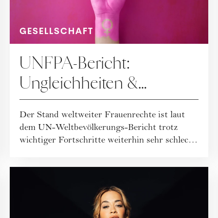
GESELLSCHAFT
UNFPA-Bericht:
Ungleichheiten &
politische Ausnutzung
Der Stand weltweiter Frauenrechte ist laut
von Frauenrechten
dem UN-Weltbevölkerungs-Bericht trotz
wichtiger Fortschritte weiterhin sehr schlecht.
Z...