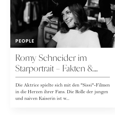
PEOPLE
Romy Schneider im
Starportrait – Fakten &
Infos über die ikonische
Die Aktrice spielte sich mit den "Sissi"-Filmen
Schauspielerin der Sissi-
in die Herzen ihrer Fans. Die Rolle der jungen
Filme
und naiven Kaiserin ist w...