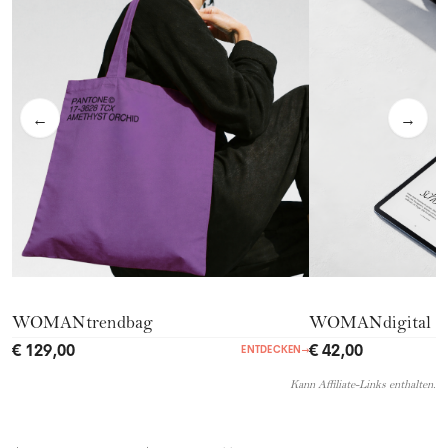
←
→
WOMANtrendbag
WOMANdigital
€ 129,00
€ 42,00
ENTDECKEN
→
Kann Affiliate-Links enthalten.