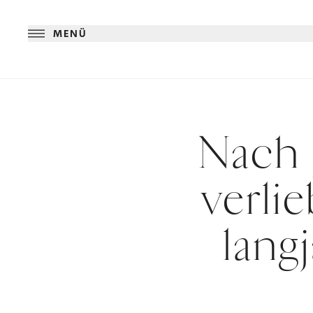
MENÜ
Nach 
verli
lang