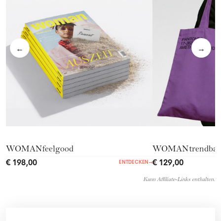
←
→
WOMANfeelgood
WOMANtrendba
€ 198,00
€ 129,00
ENTDECKEN
→
Kann Affiliate-Links enthalten.