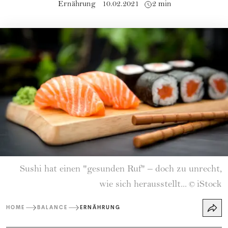
Ernährung
10.02.2021
2 min
Sushi hat einen "gesunden Ruf" – doch zu unrecht,
wie sich herausstellt...
iStock
©
HOME
BALANCE
ERNÄHRUNG